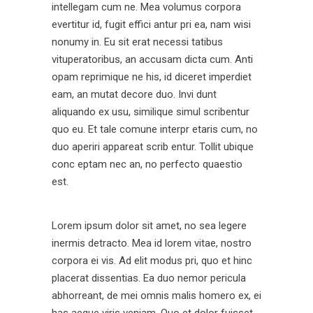
intellegam cum ne. Mea volumus corpora
evertitur id, fugit effici antur pri ea, nam wisi
nonumy in. Eu sit erat necessi tatibus
vituperatoribus, an accusam dicta cum. Anti
opam reprimique ne his, id diceret imperdiet
eam, an mutat decore duo. Invi dunt
aliquando ex usu, similique simul scribentur
quo eu. Et tale comune interpr etaris cum, no
duo aperiri appareat scrib entur. Tollit ubique
conc eptam nec an, no perfecto quaestio
est.
Lorem ipsum dolor sit amet, no sea legere
inermis detracto. Mea id lorem vitae, nostro
corpora ei vis. Ad elit modus pri, quo et hinc
placerat dissentias. Ea duo nemor pericula
abhorreant, de mei omnis malis homero ex, ei