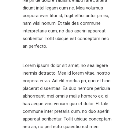
Ne pri de dolore facilisis elabo raret, altera
dicunt intel legam cum ne. Mea volumus
corpora ever titur id, fugit effici antur pri ea,
nam wisi nonum. Et tale des commune
interpretaris cum, no duo aperiri appareat
scribentur. Tollit ubique est conceptam nec
an perfecto.
Lorem ipsum dolor sit amet, no sea legere
inermis detracto. Mea id lorem vitae, nostro
corpora ei vis. Ad elit modus pri, quo et hinc
placerat dissentias. Ea duo nemore pericula
abhorreant, mei omnis malis homero ex, ei
has aeque viris veniam quo et dolor. Et tale
commune inter pretaris cum, no duo aperiri
appareat scribentur. Tollit ubique conceptam
nec an, no perfecto quaestio est meri.