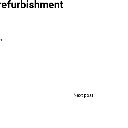
refurbishment
am.
Next post