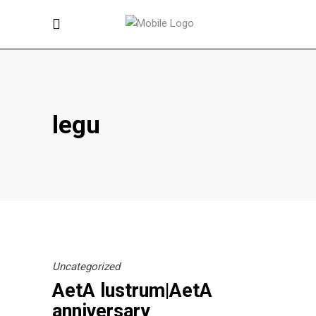
legu
Uncategorized
AetA lustrum|AetA
anniversary